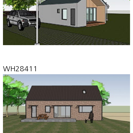
WH28411