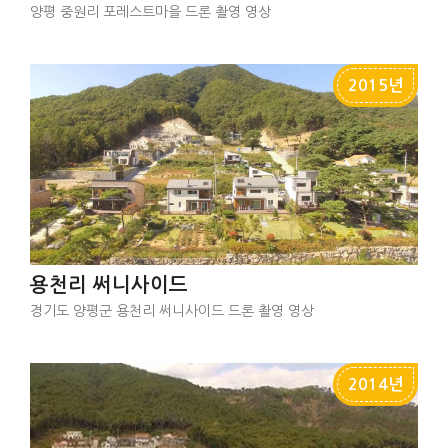
양평 중원리 포레스트마을 드론 촬영 영상
2015년
용천리 써니사이드
경기도 양평군 용천리 써니사이드 드론 촬영 영상
2014년