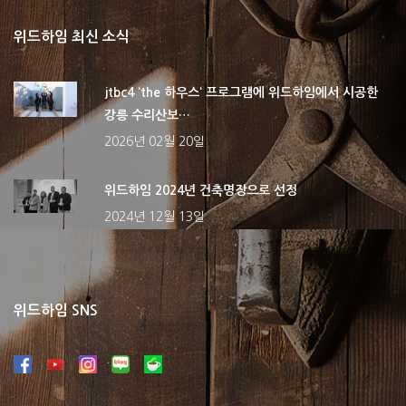
위드하임 최신 소식
jtbc4 ‘the 하우스‘ 프로그램에 위드하임에서 시공한
강릉 수리산보…
2026년 02월 20일
위드하임 2024년 건축명장으로 선정
2024년 12월 13일
위드하임 SNS